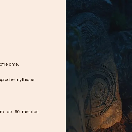
otre âme.
'approche mythique
oom de 90 minutes