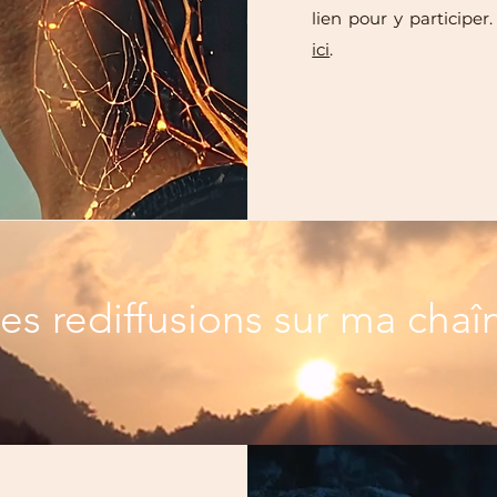
lien pour y participer
ici
.
les rediffusions sur ma cha