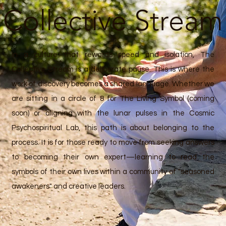
Collective Stream
In a culture that rewards speed and isolation, The
Collective Stream is a deliberate pause. This is where the
work of discovery becomes a shared language. Whether we
are sitting in a circle of 8 for The Living Symbol (coming
soon) or aligning with the lunar pulses in the Cosmic
Psychospiritual Lab, this path is about belonging to the
process. It is for those ready to move from seeking answers
to becoming their own expert—learning to read the
symbols of their own lives within a community of "seasoned
awakeners" and creative leaders.